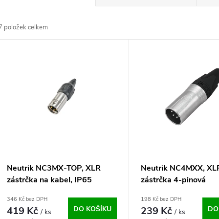
a
7
položek celkem
z
V
e
ý
n
p
p
s
r
p
Neutrik NC3MX-TOP, XLR
Neutrik NC4MXX, XL
o
zástrčka na kabel, IP65
zástrčka 4-pinová
r
346 Kč bez DPH
198 Kč bez DPH
d
419 Kč
DO KOŠÍKU
239 Kč
DO
/ ks
/ ks