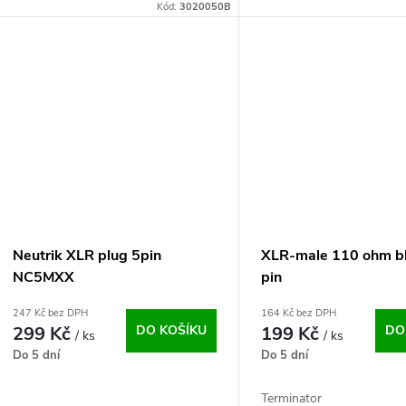
Kód:
3020050B
Neutrik XLR plug 5pin
XLR-male 110 ohm b
NC5MXX
pin
247 Kč bez DPH
164 Kč bez DPH
299 Kč
DO KOŠÍKU
199 Kč
DO
/ ks
/ ks
Do 5 dní
Do 5 dní
Terminator