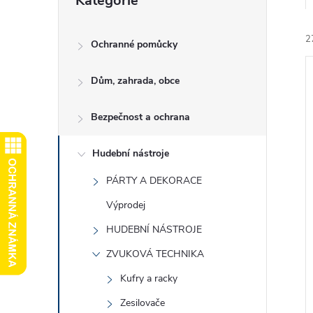
Kategorie
kategorie
e
2
l
Ochranné pomůcky
Dům, zahrada, obce
Bezpečnost a ochrana
í
Hudební nástroje
i
PÁRTY A DEKORACE
Výprodej
HUDEBNÍ NÁSTROJE
ZVUKOVÁ TECHNIKA
Kufry a racky
Zesilovače