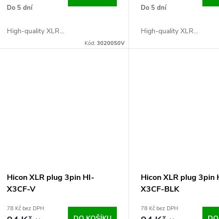
Do 5 dní
Do 5 dní
High-quality XLR...
High-quality XLR...
Kód:
3020050V
Hicon XLR plug 3pin HI-
Hicon XLR plug 3pin 
X3CF-V
X3CF-BLK
78 Kč bez DPH
78 Kč bez DPH
DO KOŠÍKU
DO