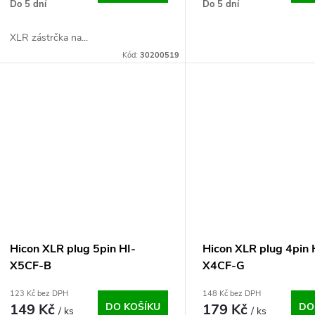
o
Do 5 dní
Do 5 dní
u
d
XLR zástrčka na...
k
Kód:
30200519
u
t
k
ů
t
ů
Hicon XLR plug 5pin HI-
Hicon XLR plug 4pin 
X5CF-B
X4CF-G
123 Kč bez DPH
148 Kč bez DPH
149 Kč
DO KOŠÍKU
179 Kč
DO
/ ks
/ ks