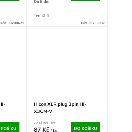
Do 5 dní
Ten XLR...
Kód:
30200621
Kód:
30200097
HI-
Hicon XLR plug 3pin HI-
X3CM-V
72 Kč bez DPH
 KOŠÍKU
87 Kč
DO KOŠÍKU
/ ks