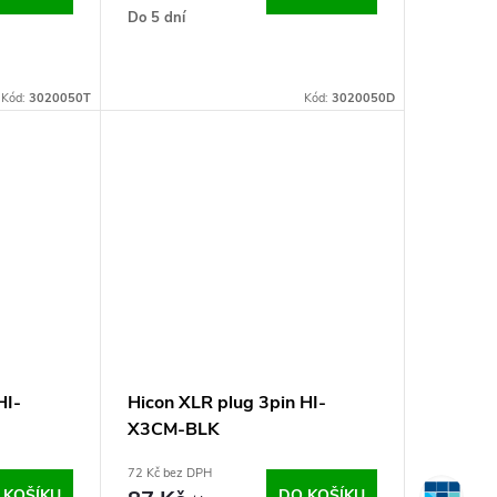
Do 5 dní
Kód:
3020050T
Kód:
3020050D
HI-
Hicon XLR plug 3pin HI-
X3CM-BLK
72 Kč bez DPH
 KOŠÍKU
DO KOŠÍKU