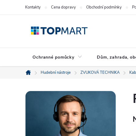
Přejít
Kontakty
Cena dopravy
Obchodní podmínky
Po
na
obsah
Ochranné pomůcky
Dům, zahrada, ob
Hudební nástroje
ZVUKOVÁ TECHNIKA
Kab
Domů
P
o
s