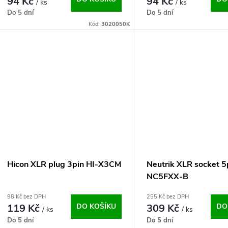
94 Kč
94 Kč
/ ks
/ ks
Do 5 dní
Do 5 dní
Kód:
3020050K
Hicon XLR plug 3pin HI-X3CM
Neutrik XLR socket 5
NC5FXX-B
98 Kč bez DPH
255 Kč bez DPH
119 Kč
DO KOŠÍKU
309 Kč
DO
/ ks
/ ks
Do 5 dní
Do 5 dní