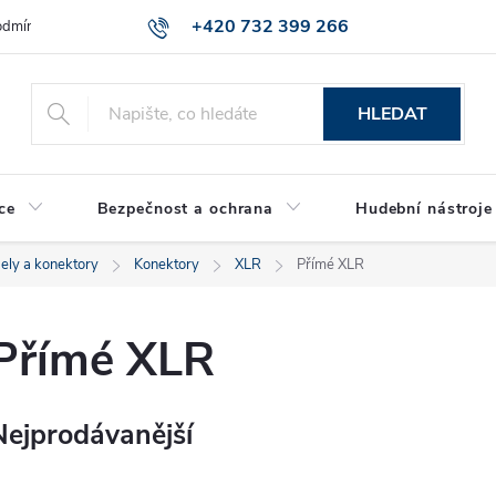
+420 732 399 266
dmínky ochrany osobních údajů
Reklamace zboží
HLEDAT
ce
Bezpečnost a ochrana
Hudební nástroje
ely a konektory
Konektory
XLR
Přímé XLR
Přímé XLR
Nejprodávanější