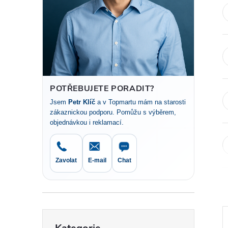
t
r
a
n
POTŘEBUJETE PORADIT?
Jsem
Petr Klíč
a v Topmartu mám na starosti
n
zákaznickou podporu. Pomůžu s výběrem,
objednávkou i reklamací.
í
p
Zavolat
E-mail
Chat
a
n
Přeskočit