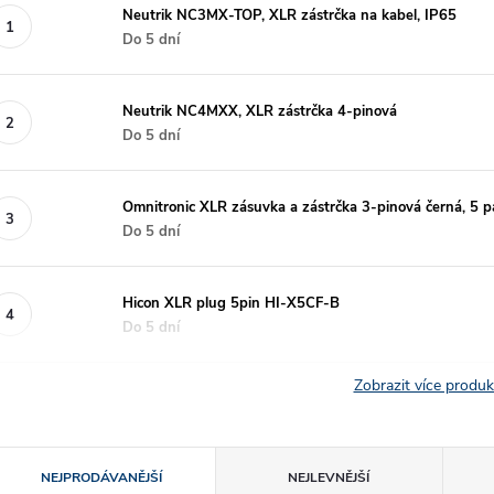
Neutrik NC3MX-TOP, XLR zástrčka na kabel, IP65
Do 5 dní
Neutrik NC4MXX, XLR zástrčka 4-pinová
Do 5 dní
Omnitronic XLR zásuvka a zástrčka 3-pinová černá, 5 p
Do 5 dní
Hicon XLR plug 5pin HI-X5CF-B
Do 5 dní
Zobrazit více produ
Ř
NEJPRODÁVANĚJŠÍ
NEJLEVNĚJŠÍ