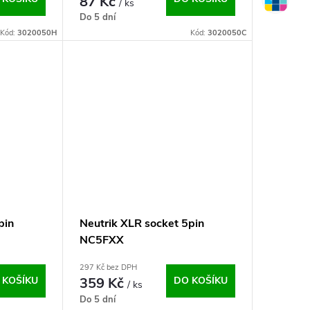
87 Kč
/ ks
Do 5 dní
Kód:
3020050H
Kód:
3020050C
pin
Neutrik XLR socket 5pin
NC5FXX
297 Kč bez DPH
 KOŠÍKU
359 Kč
DO KOŠÍKU
/ ks
Do 5 dní