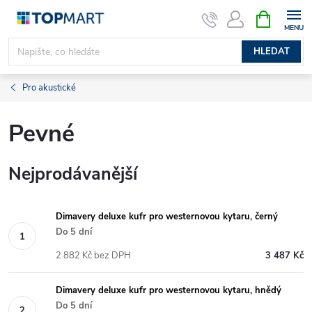
Přejít
NÁKUPNÍ
KOŠÍK
na
obsah
HLEDAT
Pro akustické
Pevné
Nejprodávanější
Dimavery deluxe kufr pro westernovou kytaru, černý
Do 5 dní
2 882 Kč bez DPH
3 487 Kč
Dimavery deluxe kufr pro westernovou kytaru, hnědý
Do 5 dní