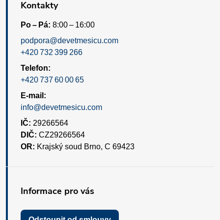
Kontakty
Po – Pá:
8:00 – 16:00
podpora@devetmesicu.com
+420 732 399 266
Telefon:
+420 737 60 00 65
E-mail:
info@devetmesicu.com
IČ:
29266564
DIČ:
CZ29266564
OR:
Krajský soud Brno, C 69423
Informace pro vás
Odstoupit od smlouvy