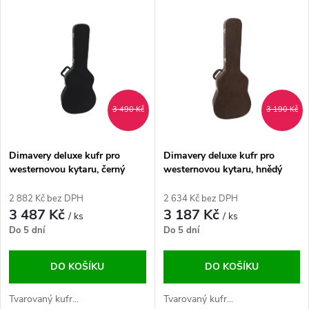
V
Nejdražší
z
ý
Abecedně
e
p
n
i
3 490 Kč
3 190 Kč
í
s
p
Dimavery deluxe kufr pro
Dimavery deluxe kufr pro
westernovou kytaru, černý
westernovou kytaru, hnědý
p
r
2 882 Kč bez DPH
2 634 Kč bez DPH
r
3 487 Kč
3 187 Kč
/ ks
/ ks
o
Do 5 dní
Do 5 dní
o
d
DO KOŠÍKU
DO KOŠÍKU
d
u
Tvarovaný kufr...
Tvarovaný kufr...