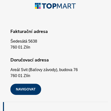
Z
r
á
v
p
k
Fakturační adresa
a
y
Šedesátá 5638
v
t
760 01 Zlín
ý
í
Doručovací adresa
p
Areál Svit (Baťovy závody), budova 76
i
760 01 Zlín
s
NAVIGOVAT
u