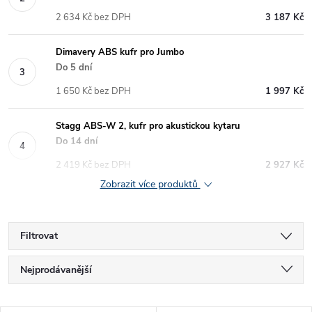
2 634 Kč bez DPH
3 187 Kč
Dimavery ABS kufr pro Jumbo
Do 5 dní
1 650 Kč bez DPH
1 997 Kč
Stagg ABS-W 2, kufr pro akustickou kytaru
Do 14 dní
2 419 Kč bez DPH
2 927 Kč
Zobrazit více produktů
Filtrovat
Ř
Nejprodávanější
a
Nejlevnější