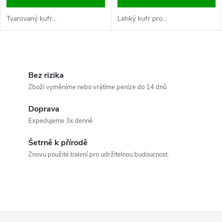
Tvarovaný kufr...
Lehký kufr pro...
O
v
Bez rizika
Zboží vyměníme nebo vrátíme peníze do 14 dnů
l
Doprava
á
Expedujeme 3x denně
d
Šetrně k přírodě
a
Znovu použité balení pro udržitelnou budoucnost.
c
í
p