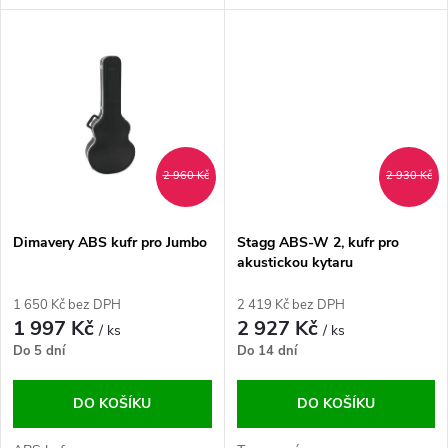
u
k
k
t
t
ů
ů
2 960 Kč
2 930 Kč
Dimavery ABS kufr pro Jumbo
Stagg ABS-W 2, kufr pro
akustickou kytaru
1 650 Kč bez DPH
2 419 Kč bez DPH
1 997 Kč
2 927 Kč
/ ks
/ ks
Do 5 dní
Do 14 dní
DO KOŠÍKU
DO KOŠÍKU