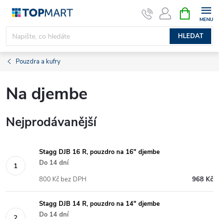
Přejít
NÁKUPNÍ
KOŠÍK
na
obsah
HLEDAT
Pouzdra a kufry
Na djembe
Nejprodávanější
Stagg DJB 16 R, pouzdro na 16" djembe
Do 14 dní
800 Kč bez DPH
968 Kč
Stagg DJB 14 R, pouzdro na 14" djembe
Do 14 dní