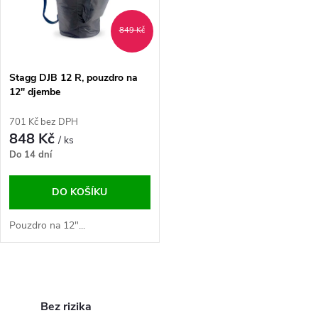
ů
ů
849 Kč
Stagg DJB 12 R, pouzdro na
12" djembe
701 Kč bez DPH
848 Kč
/ ks
Do 14 dní
DO KOŠÍKU
Pouzdro na 12"...
O
v
Bez rizika