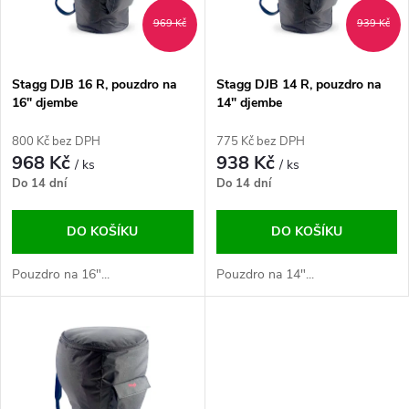
n
i
969 Kč
939 Kč
í
s
p
Stagg DJB 16 R, pouzdro na
Stagg DJB 14 R, pouzdro na
16" djembe
14" djembe
p
r
800 Kč bez DPH
775 Kč bez DPH
r
968 Kč
938 Kč
/ ks
/ ks
o
Do 14 dní
Do 14 dní
o
d
DO KOŠÍKU
DO KOŠÍKU
d
u
Pouzdro na 16"...
Pouzdro na 14"...
u
k
k
t
t