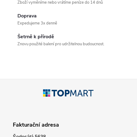
Zboží vyměníme nebo vrátíme peníze do 14 dnů
l
Doprava
á
Expedujeme 3x denně
d
Šetrně k přírodě
a
Znovu použité balení pro udržitelnou budoucnost.
c
í
p
Z
r
á
v
p
k
Fakturační adresa
a
y
Šedesátá 5638