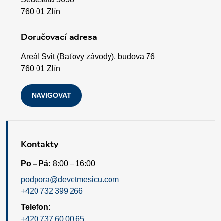
v
t
760 01 Zlín
ý
í
Doručovací adresa
p
Areál Svit (Baťovy závody), budova 76
i
760 01 Zlín
s
NAVIGOVAT
u
Kontakty
Po – Pá:
8:00 – 16:00
podpora@devetmesicu.com
+420 732 399 266
Telefon:
+420 737 60 00 65