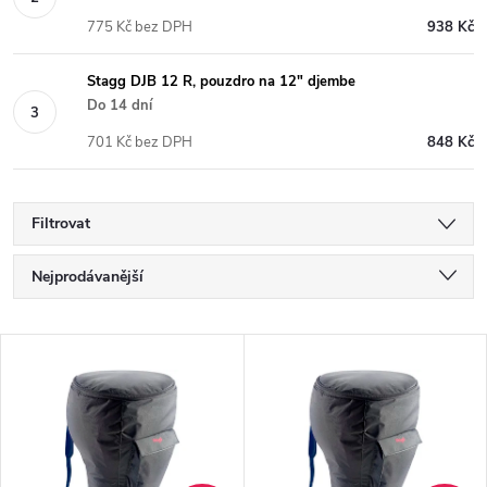
775 Kč bez DPH
938 Kč
Stagg DJB 12 R, pouzdro na 12" djembe
Do 14 dní
701 Kč bez DPH
848 Kč
Filtrovat
Ř
Nejprodávanější
a
Nejlevnější
V
Nejdražší
z
ý
Abecedně
e
p