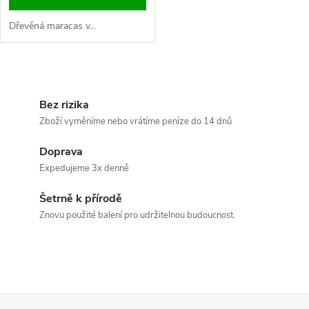
Dřevěná maracas v...
O
v
Bez rizika
Zboží vyměníme nebo vrátíme peníze do 14 dnů
l
Doprava
á
Expedujeme 3x denně
d
Šetrně k přírodě
a
Znovu použité balení pro udržitelnou budoucnost.
c
í
p