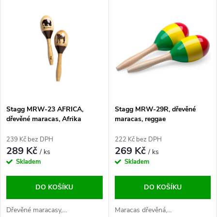
V
Nejdražší
z
ý
Abecedně
e
p
n
i
í
s
p
Stagg MRW-23 AFRICA,
Stagg MRW-29R, dřevěné
dřevěné maracas, Afrika
maracas, reggae
p
r
239 Kč bez DPH
222 Kč bez DPH
r
289 Kč
269 Kč
/ ks
/ ks
o
Skladem
Skladem
o
d
DO KOŠÍKU
DO KOŠÍKU
d
u
Dřevěné maracasy,...
Maracas dřevěná,...