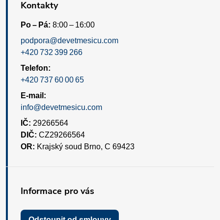
Kontakty
Po – Pá:
8:00 – 16:00
podpora@devetmesicu.com
+420 732 399 266
Telefon:
+420 737 60 00 65
E-mail:
info@devetmesicu.com
IČ:
29266564
DIČ:
CZ29266564
OR:
Krajský soud Brno, C 69423
Informace pro vás
Odstoupit od smlouvy