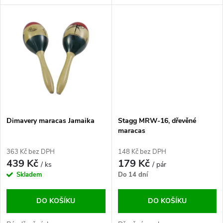
u
k
k
t
t
ů
ů
Dimavery maracas Jamaika
Stagg MRW-16, dřevěné
maracas
363 Kč bez DPH
148 Kč bez DPH
439 Kč
179 Kč
/ ks
/ pár
Skladem
Do 14 dní
DO KOŠÍKU
DO KOŠÍKU