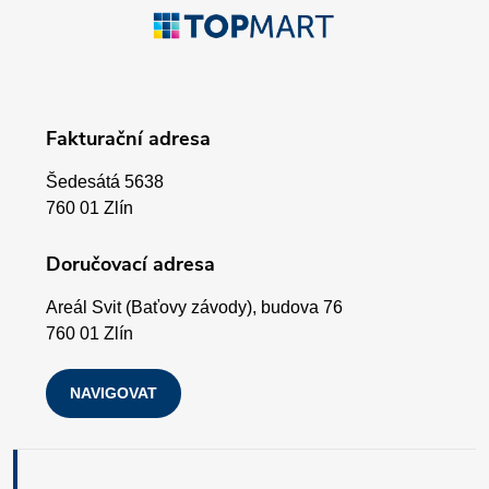
Z
r
á
v
p
k
Fakturační adresa
a
y
Šedesátá 5638
v
t
760 01 Zlín
ý
í
Doručovací adresa
p
Areál Svit (Baťovy závody), budova 76
i
760 01 Zlín
s
NAVIGOVAT
u