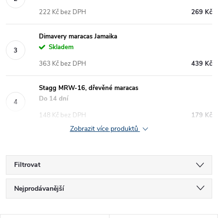
222 Kč bez DPH
269 Kč
Dimavery maracas Jamaika
Skladem
363 Kč bez DPH
439 Kč
Stagg MRW-16, dřevěné maracas
Do 14 dní
148 Kč bez DPH
179 Kč
Zobrazit více produktů
Filtrovat
Ř
Nejprodávanější
a
Nejlevnější