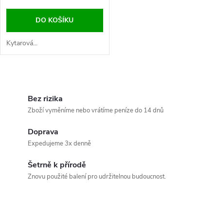
o
d
DO KOŠÍKU
d
u
Kytarová...
u
k
k
O
t
v
Bez rizika
t
Zboží vyměníme nebo vrátíme peníze do 14 dnů
ů
l
ů
Doprava
á
Expedujeme 3x denně
d
Šetrně k přírodě
a
Znovu použité balení pro udržitelnou budoucnost.
c