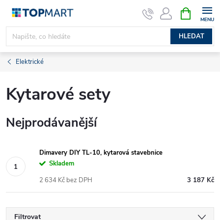
Přejít
NÁKUPNÍ
KOŠÍK
na
obsah
HLEDAT
Elektrické
Kytarové sety
Nejprodávanější
Dimavery DIY TL-10, kytarová stavebnice
Skladem
2 634 Kč bez DPH
3 187 Kč
Filtrovat