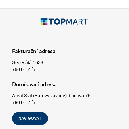
í
p
Z
r
á
v
p
k
Fakturační adresa
a
y
Šedesátá 5638
v
t
760 01 Zlín
ý
í
Doručovací adresa
p
Areál Svit (Baťovy závody), budova 76
i
760 01 Zlín
s
NAVIGOVAT
u