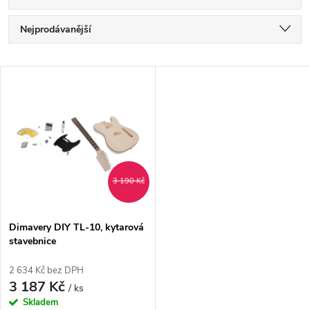
Ř
Nejprodávanější
a
Nejlevnější
V
Nejdražší
z
ý
Abecedně
e
p
n
i
3 190 Kč
í
s
p
Dimavery DIY TL-10, kytarová
stavebnice
p
r
2 634 Kč bez DPH
r
3 187 Kč
/ ks
o
Skladem