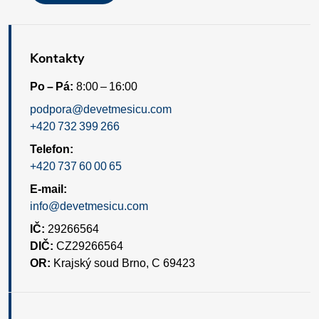
u
Kontakty
Po – Pá:
8:00 – 16:00
podpora@devetmesicu.com
+420 732 399 266
Telefon:
+420 737 60 00 65
E-mail:
info@devetmesicu.com
IČ:
29266564
DIČ:
CZ29266564
OR:
Krajský soud Brno, C 69423