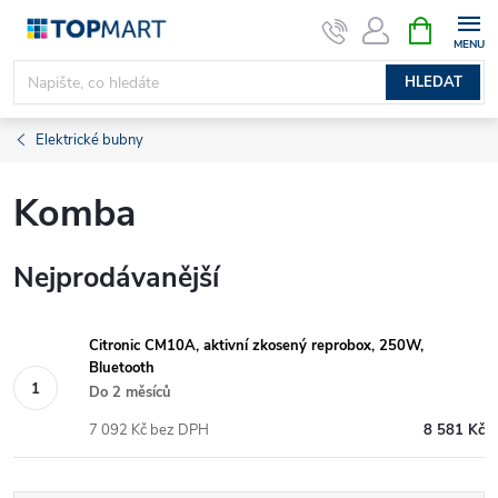
Přejít
NÁKUPNÍ
KOŠÍK
na
obsah
HLEDAT
Elektrické bubny
Komba
Nejprodávanější
Citronic CM10A, aktivní zkosený reprobox, 250W,
Bluetooth
Do 2 měsíců
7 092 Kč bez DPH
8 581 Kč