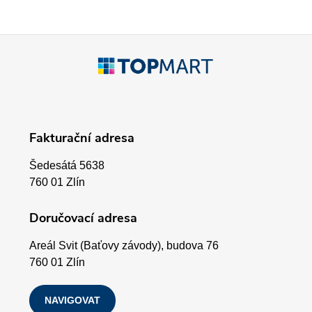
í
p
Z
r
á
v
p
k
Fakturační adresa
a
y
Šedesátá 5638
v
t
760 01 Zlín
ý
í
Doručovací adresa
p
Areál Svit (Baťovy závody), budova 76
i
760 01 Zlín
s
NAVIGOVAT