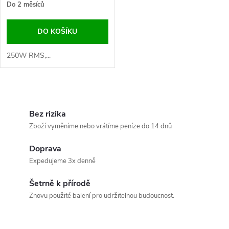
o
Do 2 měsíců
o
d
DO KOŠÍKU
d
u
250W RMS,...
u
k
k
O
t
v
Bez rizika
t
Zboží vyměníme nebo vrátíme peníze do 14 dnů
ů
l
ů
Doprava
á
Expedujeme 3x denně
d
Šetrně k přírodě
a
Znovu použité balení pro udržitelnou budoucnost.
c