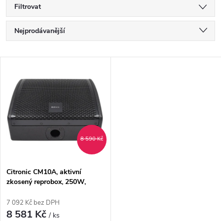
Filtrovat
Ř
Nejprodávanější
a
Nejlevnější
V
Nejdražší
z
ý
Abecedně
e
p
n
i
8 590 Kč
í
s
p
Citronic CM10A, aktivní
zkosený reprobox, 250W,
p
Bluetooth
r
7 092 Kč bez DPH
r
8 581 Kč
/ ks