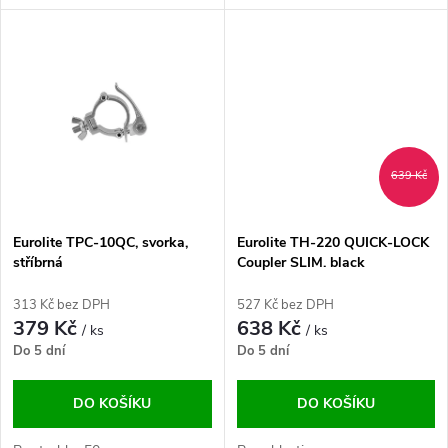
u
k
k
t
t
ů
ů
639 Kč
Eurolite TPC-10QC, svorka,
Eurolite TH-220 QUICK-LOCK
stříbrná
Coupler SLIM. black
313 Kč bez DPH
527 Kč bez DPH
379 Kč
638 Kč
/ ks
/ ks
Do 5 dní
Do 5 dní
DO KOŠÍKU
DO KOŠÍKU