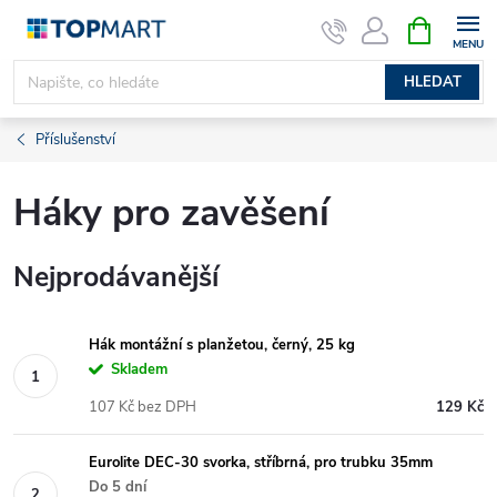
Přejít
NÁKUPNÍ
KOŠÍK
na
obsah
HLEDAT
Příslušenství
Háky pro zavěšení
Nejprodávanější
Hák montážní s planžetou, černý, 25 kg
Skladem
107 Kč bez DPH
129 Kč
Eurolite DEC-30 svorka, stříbrná, pro trubku 35mm
Do 5 dní