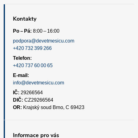
Kontakty
Po – Pá:
8:00 – 16:00
podpora@devetmesicu.com
+420 732 399 266
Telefon:
+420 737 60 00 65
E-mail:
info@devetmesicu.com
IČ:
29266564
DIČ:
CZ29266564
OR:
Krajský soud Brno, C 69423
Informace pro vás