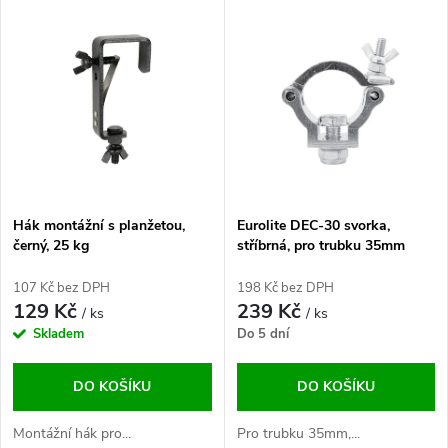
V
Nejdražší
z
ý
Abecedně
e
p
n
i
í
s
p
Hák montážní s planžetou,
Eurolite DEC-30 svorka,
černý, 25 kg
stříbrná, pro trubku 35mm
p
r
107 Kč bez DPH
198 Kč bez DPH
r
129 Kč
239 Kč
/ ks
/ ks
o
Skladem
Do 5 dní
o
d
DO KOŠÍKU
DO KOŠÍKU
d
u
Montážní hák pro...
Pro trubku 35mm,...