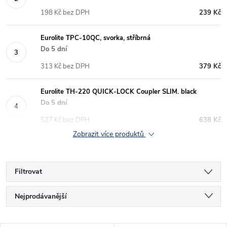
198 Kč bez DPH
239 Kč
Eurolite TPC-10QC, svorka, stříbrná
Do 5 dní
313 Kč bez DPH
379 Kč
Eurolite TH-220 QUICK-LOCK Coupler SLIM. black
Do 5 dní
527 Kč bez DPH
638 Kč
Zobrazit více produktů
Filtrovat
Ř
Nejprodávanější
a
Nejlevnější