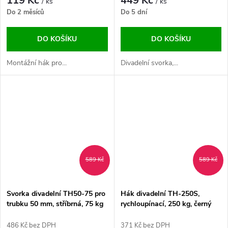
119 Kč
449 Kč
/ ks
/ ks
Do 2 měsíců
Do 5 dní
DO KOŠÍKU
DO KOŠÍKU
Montážní hák pro...
Divadelní svorka,...
589 Kč
589 Kč
Svorka divadelní TH50-75 pro
Hák divadelní TH-250S,
trubku 50 mm, stříbrná, 75 kg
rychloupínací, 250 kg, černý
486 Kč bez DPH
371 Kč bez DPH