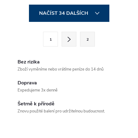
O
NAČÍST 34 DALŠÍCH
v
l
S
1
2
t
á
r
d
á
Bez rizika
a
n
Zboží vyměníme nebo vrátíme peníze do 14 dnů
k
c
Doprava
o
Expedujeme 3x denně
í
v
á
Šetrně k přírodě
p
Znovu použité balení pro udržitelnou budoucnost.
n
r
í
v