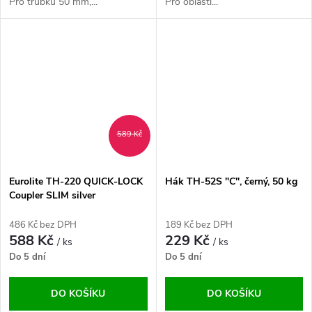
Pro trubku 50 mm,...
Pro oblasti...
589 Kč
Eurolite TH-220 QUICK-LOCK
Hák TH-52S "C", černý, 50 kg
Coupler SLIM silver
486 Kč bez DPH
189 Kč bez DPH
588 Kč
229 Kč
/ ks
/ ks
Do 5 dní
Do 5 dní
DO KOŠÍKU
DO KOŠÍKU