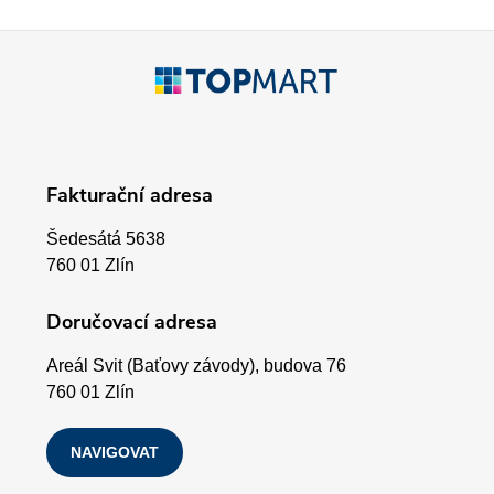
k
Z
y
á
v
p
ý
Fakturační adresa
p
a
i
Šedesátá 5638
t
760 01 Zlín
s
í
Doručovací adresa
u
Areál Svit (Baťovy závody), budova 76
760 01 Zlín
NAVIGOVAT