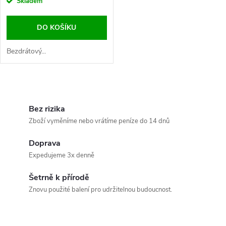
Skladem
DO KOŠÍKU
Bezdrátový...
O
v
Bez rizika
Zboží vyměníme nebo vrátíme peníze do 14 dnů
l
Doprava
á
Expedujeme 3x denně
d
Šetrně k přírodě
a
Znovu použité balení pro udržitelnou budoucnost.
c