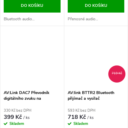
DO KOŠÍKU
DO KOŠÍKU
Bluetooth audio...
Přenosné audio...
719 Kč
AV:Link DAC7 Převodník
AV:link BTTR2 Bluetooth
digitálního zvuku na
přijímač a vysílač
analogový
330 Kč bez DPH
593 Kč bez DPH
399 Kč
718 Kč
/ ks
/ ks
Skladem
Skladem