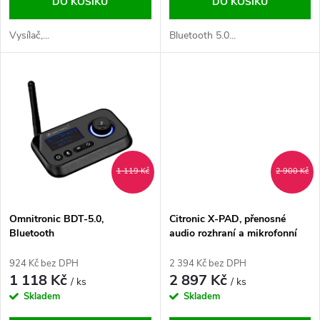
d
DO KOŠÍKU
DO KOŠÍKU
d
u
Vysílač,...
Bluetooth 5.0...
u
k
k
t
t
ů
ů
1 119 Kč
2 900 Kč
Omnitronic BDT-5.0,
Citronic X-PAD, přenosné
Bluetooth
audio rozhraní a mikrofonní
přijímač/vysílač/bypass
procesor
924 Kč bez DPH
2 394 Kč bez DPH
1 118 Kč
2 897 Kč
/ ks
/ ks
Skladem
Skladem