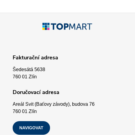
í
p
Z
r
á
v
p
k
Fakturační adresa
a
y
Šedesátá 5638
v
t
760 01 Zlín
ý
í
Doručovací adresa
p
Areál Svit (Baťovy závody), budova 76
i
760 01 Zlín
s
NAVIGOVAT