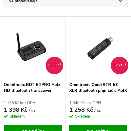
Ř
Nejprodávanější
a
Nejlevnější
V
Nejdražší
z
ý
Abecedně
e
p
n
i
1 399 Kč
1 259 Kč
í
s
p
Omnitronic BDT-5.2PRO Aptx
Omnitronic QuickBTR-5.0
HD Bluetooth transceiver
XLR Bluetooth přijímač s AptX
p
r
1 155 Kč bez DPH
1 040 Kč bez DPH
r
1 398 Kč
1 258 Kč
/ ks
/ ks
o
Skladem
Skladem
o