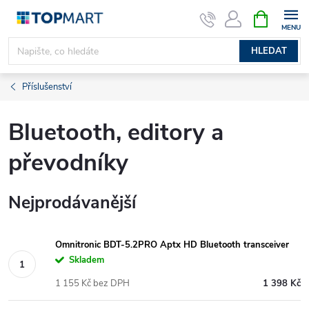
Přejít
NÁKUPNÍ
KOŠÍK
na
obsah
HLEDAT
Příslušenství
Bluetooth, editory a
převodníky
Nejprodávanější
Omnitronic BDT-5.2PRO Aptx HD Bluetooth transceiver
Skladem
1 155 Kč bez DPH
1 398 Kč