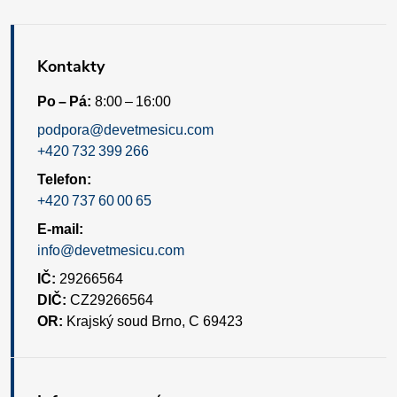
u
Kontakty
Po – Pá:
8:00 – 16:00
podpora@devetmesicu.com
+420 732 399 266
Telefon:
+420 737 60 00 65
E-mail:
info@devetmesicu.com
IČ:
29266564
DIČ:
CZ29266564
OR:
Krajský soud Brno, C 69423