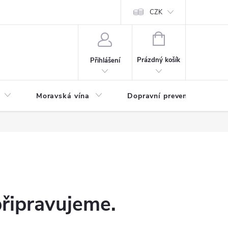
CZK
NÁKUPNÍ
KOŠÍK
Prázdný košík
Přihlášení
Moravská vína
Dopravní prevence
Zd
připravujeme.