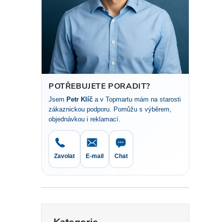
t
r
a
n
POTŘEBUJETE PORADIT?
Jsem
Petr Klíč
a v Topmartu mám na starosti
n
zákaznickou podporu. Pomůžu s výběrem,
objednávkou i reklamací.
í
p
Zavolat
E-mail
Chat
a
n
Přeskočit