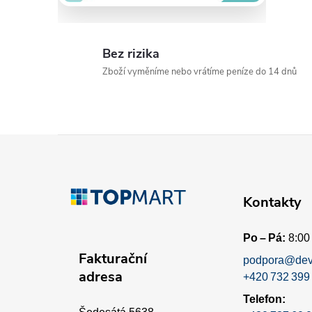
Bez rizika
Zboží vyměníme nebo vrátíme peníze do 14 dnů
Z
á
Kontakty
p
Po – Pá:
8:00 
a
Fakturační
podpora@dev
adresa
+420 732 399
t
Telefon: