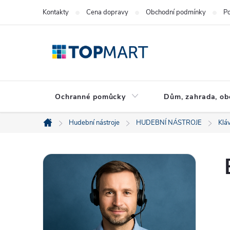
Přejít
Kontakty
Cena dopravy
Obchodní podmínky
Po
na
obsah
Ochranné pomůcky
Dům, zahrada, ob
Hudební nástroje
HUDEBNÍ NÁSTROJE
Klá
Domů
P
o
s