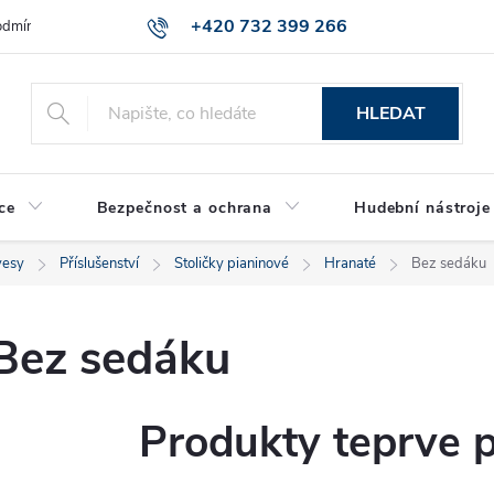
+420 732 399 266
dmínky ochrany osobních údajů
Reklamace zboží
HLEDAT
ce
Bezpečnost a ochrana
Hudební nástroje
vesy
Příslušenství
Stoličky pianinové
Hranaté
Bez sedáku
Bez sedáku
Produkty teprve 