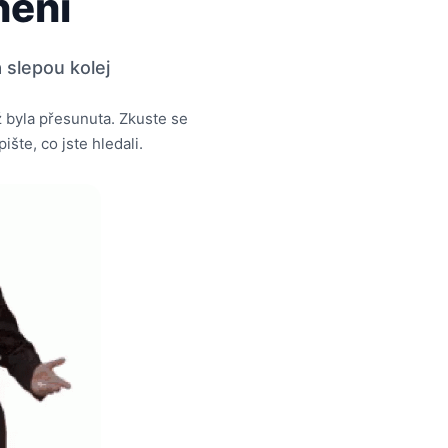
není
 slepou kolej
ž byla přesunuta. Zkuste se
ište, co jste hledali.