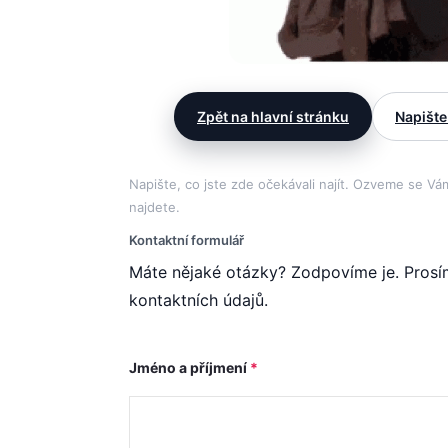
Zpět na hlavní stránku
Napište
Napište, co jste zde očekávali najít. Ozveme se V
najdete.
Kontaktní formulář
Máte nějaké otázky? Zodpovíme je. Prosím
kontaktních údajů.
Jméno a příjmení