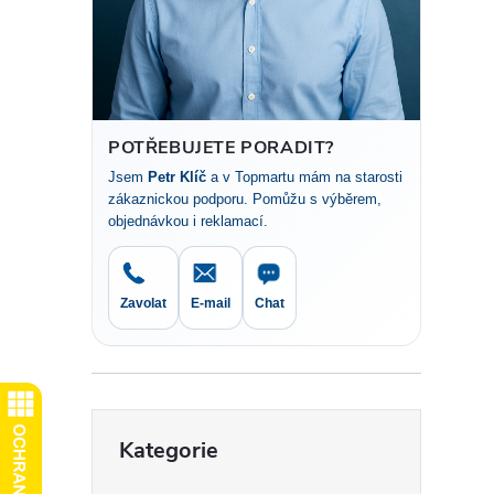
r
a
n
POTŘEBUJETE PORADIT?
Jsem
Petr Klíč
a v Topmartu mám na starosti
n
zákaznickou podporu. Pomůžu s výběrem,
objednávkou i reklamací.
í
p
Zavolat
E-mail
Chat
a
n
Přeskočit
Kategorie
kategorie
e