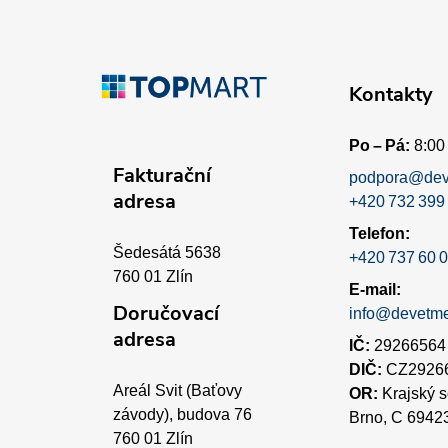
Z
á
Kontakty
p
Po – Pá:
8:00 
a
Fakturační
podpora@dev
adresa
+420 732 399
t
Telefon:
í
Šedesátá 5638
+420 737 60 0
760 01 Zlín
E-mail:
Doručovací
info@devetm
adresa
IČ:
29266564
DIČ:
CZ2926
Areál Svit (Baťovy
OR:
Krajský 
závody), budova 76
Brno, C 6942
760 01 Zlín