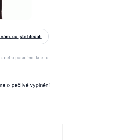
 nám, co jste hledali
ám, nebo poradíme, kde to
e o pečlivé vyplnění