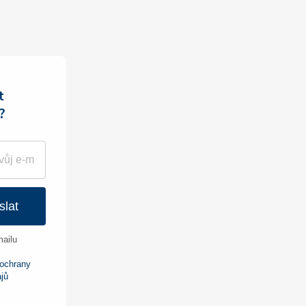
t
?
slat
ailu
ochrany
jů