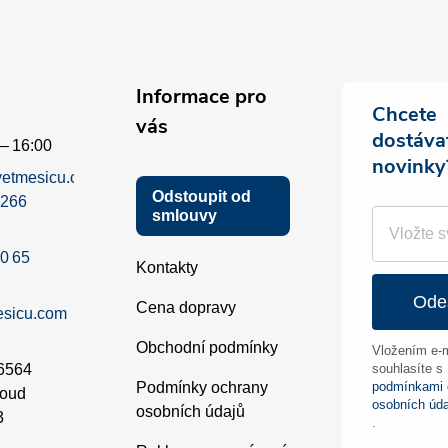
Informace pro
Chcete
vás
dostáva
– 16:00
novinky
etmesicu.com
Odstoupit od
 266
smlouvy
0 65
Kontakty
Ode
Cena dopravy
esicu.com
Obchodní podmínky
Vložením e-m
6564
souhlasíte s
Podmínky ochrany
podmínkami 
soud
osobních úda
osobních údajů
3
.