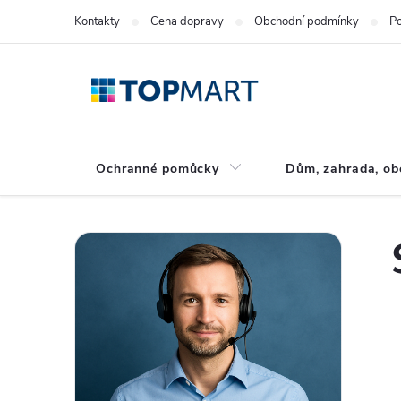
Přejít
Kontakty
Cena dopravy
Obchodní podmínky
Po
na
obsah
Ochranné pomůcky
Dům, zahrada, ob
P
o
s
t